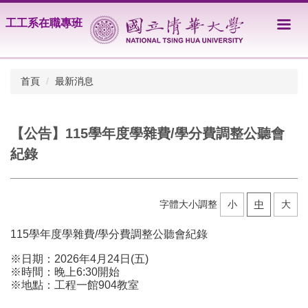
跳
工工系在職專班
到
主
要
內
首頁
最新消息
容
區
【公告】115學年度學雜費/學分費調整公聽會
紀錄
字體大小調整
小
中
大
115學年度學雜費/學分費調整公聽會紀錄
※日期：2026年4月24日(五)
※時間：晚上6:30開始
※地點：工程一館904教室